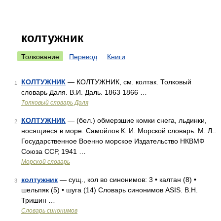
колтужник
Толкование
Перевод
Книги
КОЛТУЖНИК
— КОЛТУЖНИК, см. колтак. Толковый
1
словарь Даля. В.И. Даль. 1863 1866 …
Толковый словарь Даля
КОЛТУЖНИК
— (бел.) обмерзшие комки снега, льдинки,
2
носящиеся в море. Самойлов К. И. Морской словарь. М. Л.:
Государственное Военно морское Издательство НКВМФ
Союза ССР, 1941 …
Морской словарь
колтужник
— сущ., кол во синонимов: 3 • калтан (8) •
3
шельпяк (5) • шуга (14) Словарь синонимов ASIS. В.Н.
Тришин …
Словарь синонимов