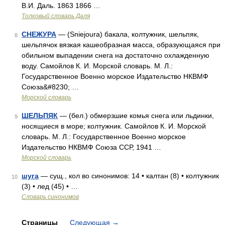
В.И. Даль. 1863 1866 …
Толковый словарь Даля
СНЕЖУРА
— (Sniejoura) бакала, колтужник, шельпяк,
8
шельпячок вязкая кашеобразная масса, образующаяся при
обильном выпадении снега на достаточно охлажденную
воду. Самойлов К. И. Морской словарь. М. Л.:
Государственное Военно морское Издательство НКВМФ
Союза&#8230; …
Морской словарь
ШЕЛЬПЯК
— (бел.) обмерзшие комья снега или льдинки,
9
носящиеся в море; колтужник. Самойлов К. И. Морской
словарь. М. Л.: Государственное Военно морское
Издательство НКВМФ Союза ССР, 1941 …
Морской словарь
шуга
— сущ., кол во синонимов: 14 • калтан (8) • колтужник
10
(3) • лед (45) • …
Словарь синонимов
Страницы
Следующая
→