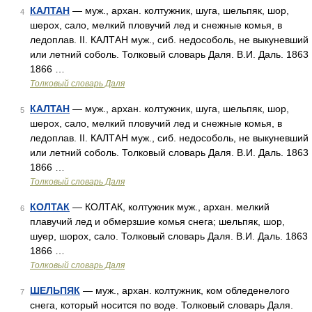
КАЛТАН
— муж., архан. колтужник, шуга, шельпяк, шор,
4
шерох, сало, мелкий пловучий лед и снежные комья, в
ледоплав. II. КАЛТАН муж., сиб. недособоль, не выкуневший
или летний соболь. Толковый словарь Даля. В.И. Даль. 1863
1866 …
Толковый словарь Даля
КАЛТАН
— муж., архан. колтужник, шуга, шельпяк, шор,
5
шерох, сало, мелкий пловучий лед и снежные комья, в
ледоплав. II. КАЛТАН муж., сиб. недособоль, не выкуневший
или летний соболь. Толковый словарь Даля. В.И. Даль. 1863
1866 …
Толковый словарь Даля
КОЛТАК
— КОЛТАК, колтужник муж., архан. мелкий
6
плавучий лед и обмерзшие комья снега; шельпяк, шор,
шуер, шорох, сало. Толковый словарь Даля. В.И. Даль. 1863
1866 …
Толковый словарь Даля
ШЕЛЬПЯК
— муж., архан. колтужник, ком обледенелого
7
снега, который носится по воде. Толковый словарь Даля.